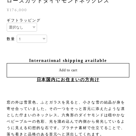
ローズカットダイヤモンドネックレス
¥176,000
ギフトラッピング
数量
International shipping available
Add to cart
日本国内にお住まいの方向け
窓の外は雪景色。ふとガラスを見ると、小さな雪の結晶が身を
寄せ合っていました。その一つをそっと首元に添えたような凛
とした佇まいのネックレス。六角形のダイヤモンドは穏やかな
ベビーブルーの色彩、光を溜め込んで内側から発光しているよ
うに見える幻想的な石です。プラチナ素材で仕立てることで、
落ち着きと品格のある首元へと演出してくれます。